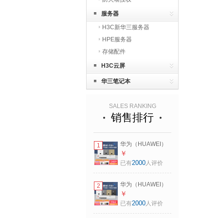
服务器
H3C新华三服务器
HPE服务器
存储配件
H3C云屏
华三笔记本
SALES RANKING
销售排行
华为（HUAWEI）
1
坤灵AP162E薄款智
￥
能企业全屋WiFi6套
2000
已有
人评价
装 AX3000M无线覆
盖AP面板千兆5G双
华为（HUAWEI）
2
频POE供电ac+ap
坤灵AP162E薄款智
￥
组网 5口POE交换
能企业全屋WiFi6套
2000
已有
人评价
机+3面板AP 备注颜
装 AX3000M无线覆
色 86入墙式分布式