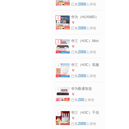
能企业全屋WiFi6套
2000
已有
人评价
装 AX3000M无线覆
盖AP面板千兆5G双
华为（HUAWEI）
2
频POE供电ac+ap
坤灵AP162E薄款智
￥
组网 5口POE交换
能企业全屋WiFi6套
2000
已有
人评价
机+3面板AP 备注颜
装 AX3000M无线覆
色 86入墙式分布式
盖AP面板千兆5G双
宽带路由
华三（H3C）Mini
3
频POE供电ac+ap
千兆非网管企业级
￥
组网 5口POE交换
交换机 S1216 16口
2000
已有
人评价
机+4面板AP 备注颜
千兆交换机 企业监
色 86入墙式分布式
控办公组网分线器
宽带路由
华三（H3C）双频
4
分流器监控网络交
千兆吸顶AP面板全
￥
换器
屋wifi6覆盖POE供
2000
已有
人评价
电路由器
AP1500C-U｜吸顶
华为数通智选
5
AP｜1500M 商用家
S1730S-L8P-A 8口
￥
用别墅酒店宽带组
千兆交换机桌面型
200
已有
人评价
网AC管理
非网管交换器
S1730S-L8P1T-A1
华三（H3C）千兆
6
千兆电口124W 家
家用无线穿墙漏油
￥
用办公组网网线分
器网络信号增强器
2000
已有
人评价
线器分流器
放大器中继器智能