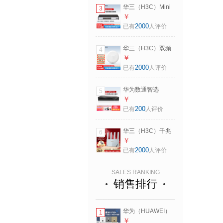
盖AP面板千兆5G双
宽带路由
华三（H3C）Mini
3
频POE供电ac+ap
千兆非网管企业级
￥
组网 5口POE交换
交换机 S1216 16口
2000
已有
人评价
机+4面板AP 备注颜
千兆交换机 企业监
色 86入墙式分布式
控办公组网分线器
宽带路由
华三（H3C）双频
4
分流器监控网络交
千兆吸顶AP面板全
￥
换器
屋wifi6覆盖POE供
2000
已有
人评价
电路由器
AP1500C-U｜吸顶
华为数通智选
5
AP｜1500M 商用家
S1730S-L8P-A 8口
￥
用别墅酒店宽带组
千兆交换机桌面型
200
已有
人评价
网AC管理
非网管交换器
S1730S-L8P1T-A1
华三（H3C）千兆
6
千兆电口124W 家
家用无线穿墙漏油
￥
用办公组网网线分
器网络信号增强器
2000
已有
人评价
线器分流器
放大器中继器智能
家居大户型全屋Wi-
SALES RANKING
fi覆盖宽带路由器
销售排行
NE36 Pro 双频Wi-
Fi7/3600M 电竞游
戏路由高速稳定
华为（HUAWEI）
mesh组网
1
坤灵AP162E薄款智
￥