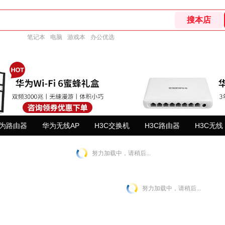
笔记本
电脑
游戏本
办公优选
为路由器
华为无线AP
H3C交换机
H3C路由器
H3C无线
努力加载中，请稍后...
努力加载中，请稍后...